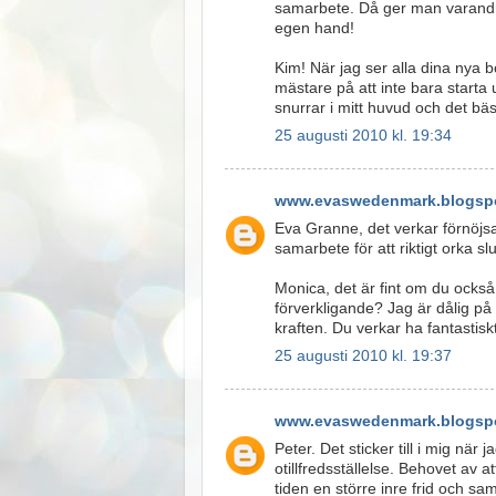
samarbete. Då ger man varandra 
egen hand!
Kim! När jag ser alla dina nya b
mästare på att inte bara starta
snurrar i mitt huvud och det bäst
25 augusti 2010 kl. 19:34
www.evaswedenmark.blogspo
Eva Granne, det verkar förnöjsam
samarbete för att riktigt orka slu
Monica, det är fint om du också
förverkligande? Jag är dålig på 
kraften. Du verkar ha fantastisk
25 augusti 2010 kl. 19:37
www.evaswedenmark.blogspo
Peter. Det sticker till i mig när 
otillfredsställelse. Behovet av a
tiden en större inre frid och sam