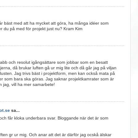
r bäst med att ha mycket att göra, ha många idéer som
ler du på med för projekt just nu? Kram Kim
snabb och resolut igångsättare som jobbar som en besatt
aljerna, då brukar luften gå ur mig lite och då går jag på viljan
lusten. Jag trivs bäst i projektform, men kan också mata på
er som bara ska göras. Jag saknar projektkamrater som är
 jag, vill ha mer samarbete!
t.se
sa...
 och får kloka underbara svar. Bloggande när det är som
ften gr ur mig. Och anar att det är därför jag ocskå älskar