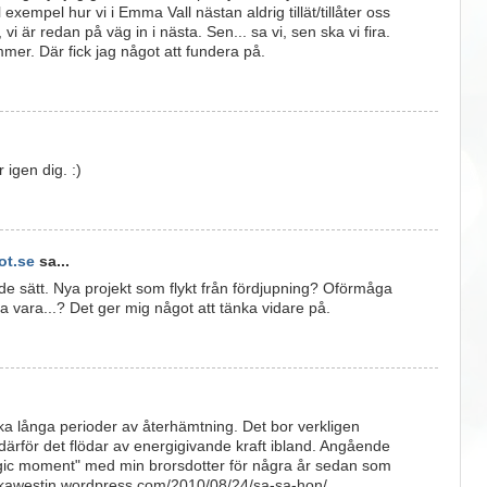
l exempel hur vi i Emma Vall nästan aldrig tillät/tillåter oss
vi är redan på väg in i nästa. Sen... sa vi, sen ska vi fira.
mer. Där fick jag något att fundera på.
 igen dig. :)
t.se
sa...
nde sätt. Nya projekt som flykt från fördjupning? Oförmåga
ara vara...? Det ger mig något att tänka vidare på.
ka långa perioder av återhämtning. Det bor verkligen
 därför det flödar av energigivande kraft ibland. Angående
gic moment" med min brorsdotter för några år sedan som
nikawestin.wordpress.com/2010/08/24/sa-sa-hon/