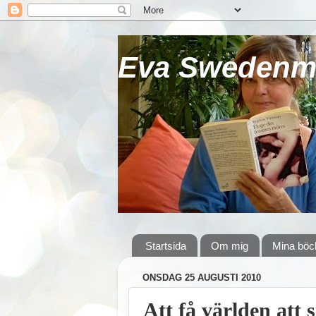
Eva Swedenma
Startsida
Om mig
Mina böc
ONSDAG 25 AUGUSTI 2010
Att få världen att 