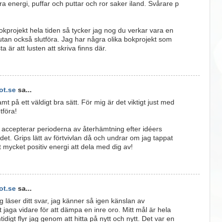
energi, puffar och puttar och ror saker iland. Svårare p
okprojekt hela tiden så tycker jag nog du verkar vara en
 utan också slutföra. Jag har några olika bokprojekt som
a är att lusten att skriva finns där.
t.se
sa...
t på ett väldigt bra sätt. För mig är det viktigt just med
tföra!
 accepterar perioderna av återhämtning efter idéers
det. Grips lätt av förtvivlan då och undrar om jag tappat
t mycket positiv energi att dela med dig av!
t.se
sa...
jag läser ditt svar, jag känner så igen känslan av
tt jaga vidare för att dämpa en inre oro. Mitt mål är hela
tidigt flyr jag genom att hitta på nytt och nytt. Det var en