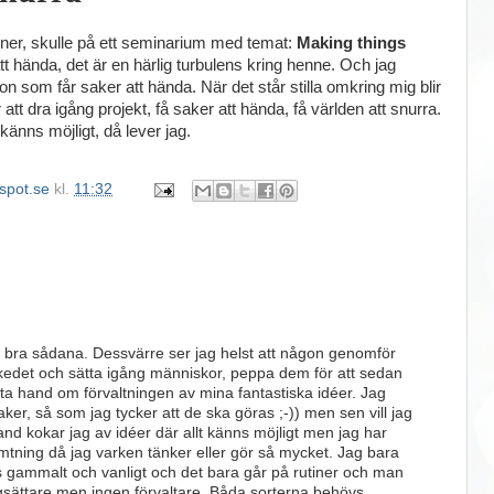
nner, skulle på ett seminarium med temat:
Making things
att hända, det är en härlig turbulens kring henne. Och jag
n som får saker att hända. När det står stilla omkring mig blir
 att dra igång projekt, få saker att hända, få världen att snurra.
känns möjligt, då lever jag.
spot.se
kl.
11:32
ra bra sådana. Dessvärre ser jag helst att någon genomför
skedet och sätta igång människor, peppa dem för att sedan
 ta hand om förvaltningen av mina fantastiska idéer. Jag
er, så som jag tycker att de ska göras ;-)) men sen vill jag
and kokar jag av idéer där allt känns möjligt men jag har
mtning då jag varken tänker eller gör så mycket. Jag bara
ns gammalt och vanligt och det bara går på rutiner och man
gsättare men ingen förvaltare. Båda sorterna behövs,