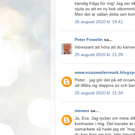
känslig fråga för mig! Jag ser til
njuta av att en ny bok utkommit, 
Men det är sällan detta sen kom
25 augusti 2010 kl. 19:41
Peter Fowelin
sa...
Intressant att höra att du känner
25 augusti 2010 kl. 21:28
www.evaswedenmark.blogspo
Peter... jag gör det på ett oroa
att tillåta sig slappna av och b
25 augusti 2010 kl. 21:34
mowes
sa...
Ja, Eva. Jag tycker om mina oli
kontraster i mig. Det kanske är
samarbete så hade jag ett "ma
du kan läsa om här: http://mo