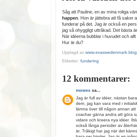
Såg att Pauline, en av mina roliga vä
happen
. Hon är jättebra att få saker 
funderar på det. Jag är också en perso
jag så ohyggligt uttråkad. Det bästa är
När idéerna bubblar i huvudet och allt 
Hur är du?
Upplagd av
www.evaswedenmark.blog
Etiketter:
fundering
12 kommentarer:
mowes
sa...
Jag är full av idéer, nästan ba
dem, jag kan vara med i initial
lämna över till någon annan att
coachar gärna andra att göra sak
vidare och kreera nya idéer. Ibl
också långa perioder av återhä
är. Tråkigt har jag när det kän
bara ser hinder. Jag är en igån