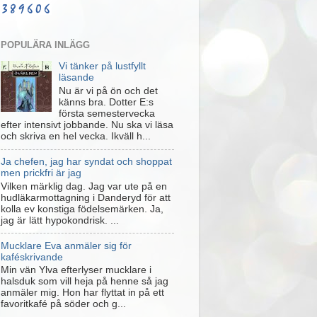
POPULÄRA INLÄGG
Vi tänker på lustfyllt
läsande
Nu är vi på ön och det
känns bra. Dotter E:s
första semestervecka
efter intensivt jobbande. Nu ska vi läsa
och skriva en hel vecka. Ikväll h...
Ja chefen, jag har syndat och shoppat
men prickfri är jag
Vilken märklig dag. Jag var ute på en
hudläkarmottagning i Danderyd för att
kolla ev konstiga födelsemärken. Ja,
jag är lätt hypokondrisk. ...
Mucklare Eva anmäler sig för
kaféskrivande
Min vän Ylva efterlyser mucklare i
halsduk som vill heja på henne så jag
anmäler mig. Hon har flyttat in på ett
favoritkafé på söder och g...