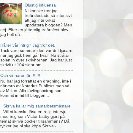
Olustig influensa
Ni kanske tror jag
treårsfestade så intensivt
att jag inte orkat
uppdatera bloggen? Men
nej. Efter en jätterolig treårsfest blev
jag helt dä...
Håller vår intrig? Jag tror det.
Tack vare sommartiden var det ljusare
när jag gick hem går kväll. Nu strålar
solen in över skrivhörnan. Jag har just
skrivit ut 104 sidor om...
Och vinnaren är: !!!!!!
Nu har jag förrättat en dragning, inte i
närvaro av Notarius Publicus men väl
av Milton. Alla tävlingsbidrag som
kommit in hit till bloggen...
Skriva kallar mig samarbetsmästare
Vill ni kanske läsa en rolig intervju
med mig som Victor Estby gjort på
temat skriva böcker tillsammans? Då
tycker jag ni ska köpa Skriva -...