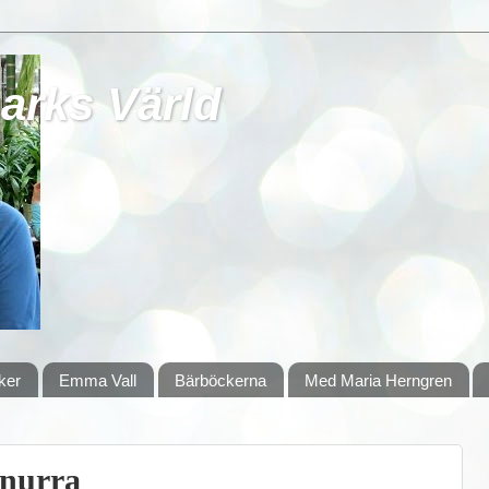
rks Värld
ker
Emma Vall
Bärböckerna
Med Maria Herngren
snurra