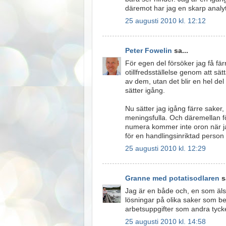
däremot har jag en skarp analyt
25 augusti 2010 kl. 12:12
Peter Fowelin
sa...
För egen del försöker jag få fär
otillfredsställelse genom att sä
av dem, utan det blir en hel del
sätter igång.
Nu sätter jag igång färre saker, 
meningsfulla. Och däremellan f
numera kommer inte oron när jag
för en handlingsinriktad person 
25 augusti 2010 kl. 12:29
Granne med potatisodlaren
sa
Jag är en både och, en som älsk
lösningar på olika saker som 
arbetsuppgifter som andra tycke
25 augusti 2010 kl. 14:58