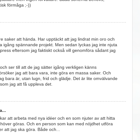
isk förmåga ;-))
re saker att hända. Har upptäckt att jag lindrat min oro och
tta igång spännande projekt. Men sedan lyckas jag inte njuta
 press eftersom jag faktiskt också vill genomföra sådant jag
och ser till att de jag sätter igång verkligen känns
örsöker jag att bara vara, inte göra en massa saker. Och
 bara är, utan lugn, frid och glädje. Det är lite omvälvande
som jag att få uppleva det.
...
ar att arbeta med nya idéer och en som njuter av att hitta
behöver göras. Och en person som kan med nöjdhet utföra
r att jag ska göra. Både och...