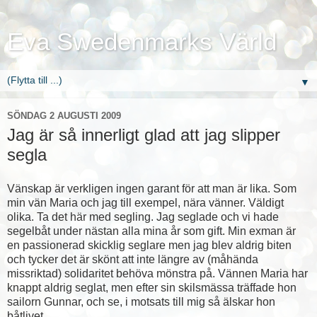
Eva Swedenmarks Värld
▼
SÖNDAG 2 AUGUSTI 2009
Jag är så innerligt glad att jag slipper
segla
Vänskap är verkligen ingen garant för att man är lika. Som
min vän Maria och jag till exempel, nära vänner. Väldigt
olika. Ta det här med segling. Jag seglade och vi hade
segelbåt under nästan alla mina år som gift. Min exman är
en passionerad skicklig seglare men jag blev aldrig biten
och tycker det är skönt att inte längre av (måhända
missriktad) solidaritet behöva mönstra på. Vännen Maria har
knappt aldrig seglat, men efter sin skilsmässa träffade hon
sailorn Gunnar, och se, i motsats till mig så älskar hon
båtlivet.